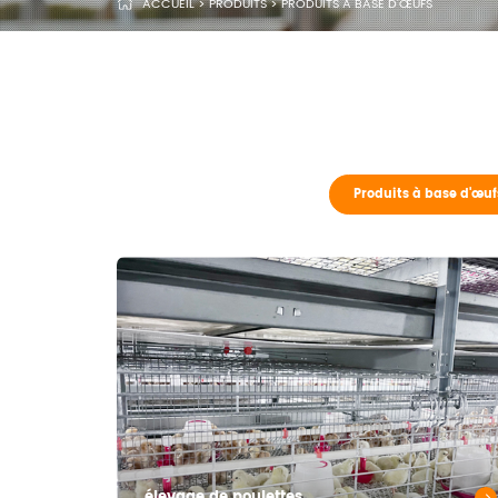
ACCUEIL
>
PRODUITS
>
PRODUITS À BASE D'ŒUFS
Produits à base d'œuf
élevage de poulettes