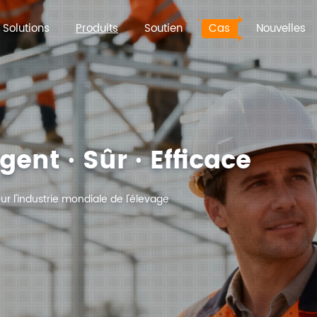
Solutions
Produits
Soutien
Cas
Nouvelles
gent · Sûr · Efficace
r l'industrie mondiale de l'élevage