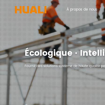
À propos de nous
Écologique · Intelli
Fournir des solutions système de haute qualité pou